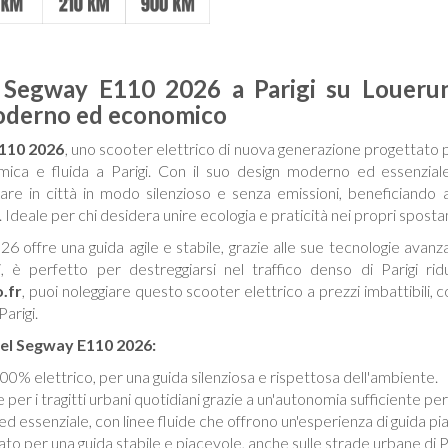
l Segway E110 2026 a Parigi su Loueru
moderno ed economico
110 2026
, uno scooter elettrico di nuova generazione progettato per
omica e fluida a Parigi. Con il suo design moderno ed essenzia
are in città in modo silenzioso e senza emissioni, beneficiando 
 Ideale per chi desidera unire ecologia e praticità nei propri sposta
6 offre una guida agile e stabile, grazie alle sue tecnologie avan
i, è perfetto per destreggiarsi nel traffico denso di Parigi r
.fr
, puoi noleggiare questo scooter elettrico a prezzi imbattibili, 
arigi.
del Segway E110 2026:
100% elettrico, per una guida silenziosa e rispettosa dell'ambiente.
e per i tragitti urbani quotidiani grazie a un'autonomia sufficiente per
d essenziale, con linee fluide che offrono un'esperienza di guida pi
ato per una guida stabile e piacevole, anche sulle strade urbane di Pa