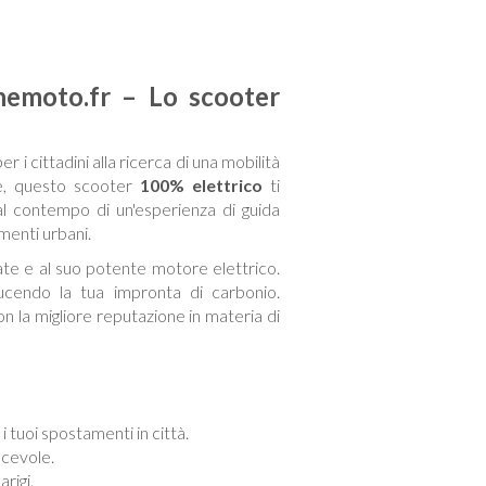
nemoto.fr – Lo scooter
 i cittadini alla ricerca di una mobilità
le, questo scooter
100% elettrico
ti
al contempo di un'esperienza di guida
menti urbani.
zate e al suo potente motore elettrico.
iducendo la tua impronta di carbonio.
con la migliore reputazione in materia di
 i tuoi spostamenti in città.
acevole.
rigi.