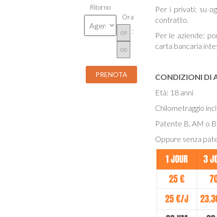
Ritorno
Per i privati: su 
Ora
contratto.
:
Per le aziende: po
carta bancaria inte
CONDIZIONI DI 
Età: 18 anni
Chilometraggio incl
Patente B, AM o BS
Oppure senza pate