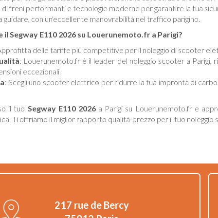
 di freni performanti e tecnologie moderne per garantire la tua sicu
a guidare, con un'eccellente manovrabilità nel traffico parigino.
e il Segway E110 2026 su Louerunemoto.fr a Parigi?
Approfitta delle tariffe più competitive per il noleggio di scooter elett
ualità
: Louerunemoto.fr è il leader del noleggio scooter a Parigi, ri
ensioni eccezionali.
ca
: Scegli uno scooter elettrico per ridurre la tua impronta di carb
so il tuo
Segway E110 2026
a Parigi su Louerunemoto.fr e approf
. Ti offriamo il miglior rapporto qualità-prezzo per il tuo noleggio s
217 rue de Bercy