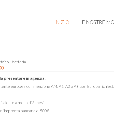
INIZIO
LE NOSTRE M
rico 1batteria
00
da presentare in agenzia:
tente europea con menzione AM, A1, A2 o A (fuori Europa richiesta
 risalente a meno di 3 mesi
r l'impronta bancaria di 500€