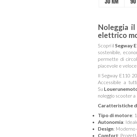
Noleggia i
elettrico 
Scopri il
Segway E
sostenibile, econ
permette di circol
piacevole e veloce.
Il Segway E110 202
Accessibile a tutt
Su
Louerunemoto
noleggio scooter a P
Caratteristiche 
Tipo di motore
: 
Autonomia
: Ideal
Design
: Moderno e
Comfort
: Progett