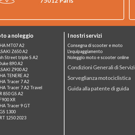
75012 Paris
oto a noleggio
I nostri servizi
AHA MT07 A2
Consegna di scooter e moto
SAKI Z650 A2
L'equipaggiamento
h Street triple S A2
Noleggio moto e scooter online
Duke 890 A2
Condizioni Generali di Serviz
SAKI Z900 A2
AHA TENERE A2
Sorveglianza motociclistica
HA Tracer 7 A2
A Tracer 7 A2 Travel
Guida alla patente di guida
R 850 GS A2
F900 XR
HA Tracer 9 GT
GS 1300
RT 1250 2023