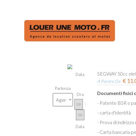
SEGWAY 50cc elett
Data
€
11.
A Partire Da
Partenza
Documenti fisici 
Ora
- Patente BSR o pa
:
- carta d'identità
- Prova di indirizzo
Data
- Carta bancaria pe