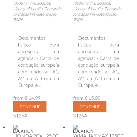
Idade mínima: 20 anos,
Idade mínima: 20 anos,
Licença: A1 ou B + 7 horas de
Licença: A1 ou B + 7 horas de
formação Pré-autorização
formação Pré-autorização
900€
900€
Documentos
Documentos
físicos para
físicos para
apresentar na
apresentar na
agência: - Carta de
agência: - Carta de
condução europeia
condução europeia
com endosso A1,
com endosso A1,
A2 ou A (fora da
A2 ou A (fora da
Europa, é ...
Europa, é ...
from
€ 14.99
from
€ 15.00
CONTINUE
CONTINUE
S125A
S125A
LOCATION
LOCATION
HONDA PCX 125CC
YAMAHA XMAX 125CC