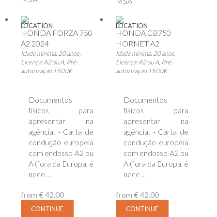
MSA
LOCATION
LOCATION
HONDA FORZA 750
HONDA CB750
A2 2024
HORNET A2
Idade mínima: 20 anos,
Idade mínima: 20 anos,
Licença: A2 ou A, Pré-
Licença: A2 ou A, Pré-
autorização 1500€
autorização 1500€
Documentos
Documentos
físicos para
físicos para
apresentar na
apresentar na
agência: - Carta de
agência: - Carta de
condução europeia
condução europeia
com endosso A2 ou
com endosso A2 ou
A (fora da Europa, é
A (fora da Europa, é
nece ...
nece ...
from
€ 42.00
from
€ 42.00
CONTINUE
CONTINUE