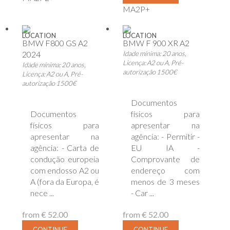
MA2P+
LOCATION
LOCATION
BMW F800 GS A2
BMW F 900 XR A2
2024
Idade mínima: 20 anos,
Licença: A2 ou A, Pré-
Idade mínima: 20 anos,
autorização 1500€
Licença: A2 ou A, Pré-
autorização 1500€
Documentos
Documentos
físicos para
físicos para
apresentar na
apresentar na
agência: - Permitir -
agência: - Carta de
EU IA -
condução europeia
Comprovante de
com endosso A2 ou
endereço com
A (fora da Europa, é
menos de 3 meses
nece ...
- Car ...
from
€ 52.00
from
€ 52.00
CONTINUE
CONTINUE