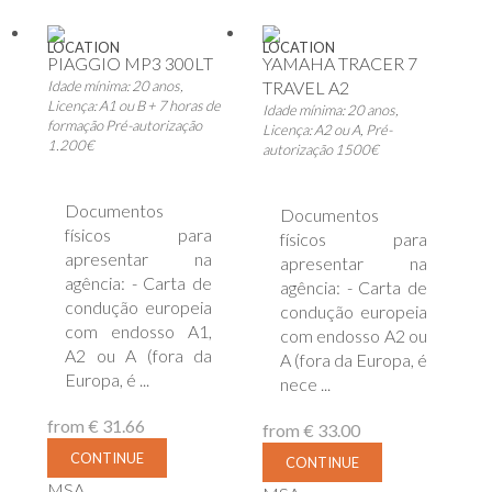
LOCATION
LOCATION
PIAGGIO MP3 300LT
YAMAHA TRACER 7
Idade mínima: 20 anos,
TRAVEL A2
Licença: A1 ou B + 7 horas de
Idade mínima: 20 anos,
formação Pré-autorização
Licença: A2 ou A, Pré-
1.200€
autorização 1500€
Documentos
Documentos
físicos para
físicos para
apresentar na
apresentar na
agência: - Carta de
agência: - Carta de
condução europeia
condução europeia
com endosso A1,
com endosso A2 ou
A2 ou A (fora da
A (fora da Europa, é
Europa, é ...
nece ...
from
€ 31.66
from
€ 33.00
CONTINUE
CONTINUE
MSA