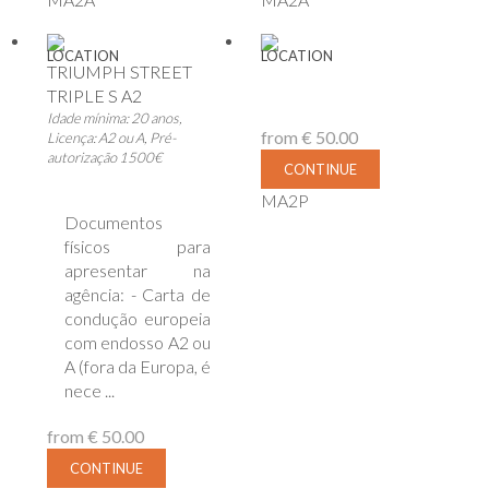
LOCATION
LOCATION
TRIUMPH STREET
TRIPLE S A2
Idade mínima: 20 anos,
from
€ 50.00
Licença: A2 ou A, Pré-
autorização 1500€
CONTINUE
MA2P
Documentos
físicos para
apresentar na
agência: - Carta de
condução europeia
com endosso A2 ou
A (fora da Europa, é
nece ...
from
€ 50.00
CONTINUE