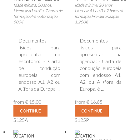
Idade mínima: 20 anos,
Idade mínima: 20 anos,
Licença: A1 ou B + 7 horas de
Licença: A1 ou B + 7 horas de
formação Pré-autorização
formação Pré-autorização
900€
1.200€
Documentos
Documentos
físicos para
físicos para
apresentar no
apresentar na
escritório: - Carta
agência: - Carta de
de condução
condução europeia
europeia com
com endosso A1,
endosso A1, A2 ou
A2 ou A (fora da
A (fora da Europa, ...
Europa, é ...
from
€ 15.00
from
€ 16.65
CONTINUE
CONTINUE
S125A
S125P
LOCATION
LOCATION