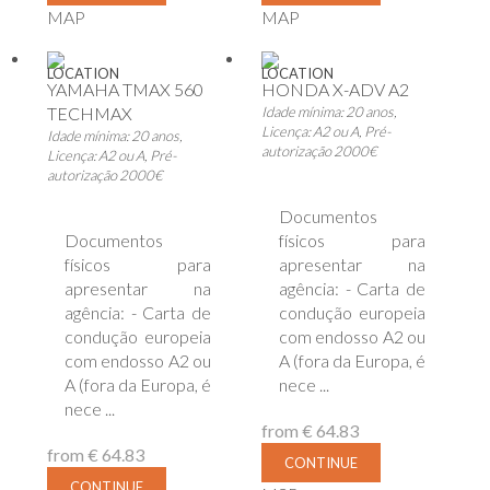
MAP
MAP
LOCATION
LOCATION
YAMAHA TMAX 560
HONDA X-ADV A2
TECHMAX
Idade mínima: 20 anos,
Licença: A2 ou A, Pré-
Idade mínima: 20 anos,
autorização 2000€
Licença: A2 ou A, Pré-
autorização 2000€
Documentos
Documentos
físicos para
físicos para
apresentar na
apresentar na
agência: - Carta de
agência: - Carta de
condução europeia
condução europeia
com endosso A2 ou
com endosso A2 ou
A (fora da Europa, é
A (fora da Europa, é
nece ...
nece ...
from
€ 64.83
from
€ 64.83
CONTINUE
CONTINUE