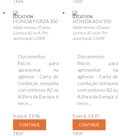
TRIA
TRIP
LOCATION
LOCATION
HONDA FORZA 350
HONDA ADV 350
Idade mínima: 20 anos,
Idade mínima: 20 anos,
Licença: A2 ou A, Pré-
Licença: A2 ou A, Pré-
autorização 1200€
autorização 1500€
Documentos
Documentos
físicos para
físicos para
apresentar na
apresentar na
agência: - Carta de
agência: - Carta de
condução europeia
condução europeia
com endosso A2 ou
com endosso A2 ou
A (fora da Europa, é
A (fora da Europa, é
nece ...
nece ...
from
€ 19.96
from
€ 19.97
CONTINUE
CONTINUE
TRIP
TRIP