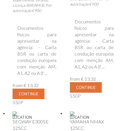
Idade mínima: 18 anos,
autorização €900
Licença: BSR/AM/B, Pré-
autorização €900
Documentos
Documentos
físicos para
físicos para
apresentar na
apresentar na
agência: - Carta
agência: - Carta
BSR ou carta de
BSR ou carta de
condução europeia
condução europeia
com menção AM,
com menção AM,
A1, A2 ou A (f ...
A1, A2 ou A (f ...
from
€ 13.32
from
€ 13.32
CONTINUE
CONTINUE
S50P
S50P
LOCATION
LOCATION
SEGWAY E300SE
YAMAHA NMAX
125CC
125CC