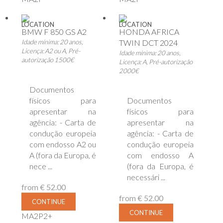
LOCATION
LOCATION
BMW F 850 GS A2
HONDA AFRICA
Idade mínima: 20 anos,
TWIN DCT 2024
Licença: A2 ou A, Pré-
Idade mínima: 20 anos,
autorização 1500€
Licença: A, Pré-autorização
2000€
Documentos
físicos para
Documentos
apresentar na
físicos para
agência: - Carta de
apresentar na
condução europeia
agência: - Carta de
com endosso A2 ou
condução europeia
A (fora da Europa, é
com endosso A
nece ...
(fora da Europa, é
necessári ...
from
€ 52.00
from
€ 52.00
CONTINUE
CONTINUE
MA2P2+