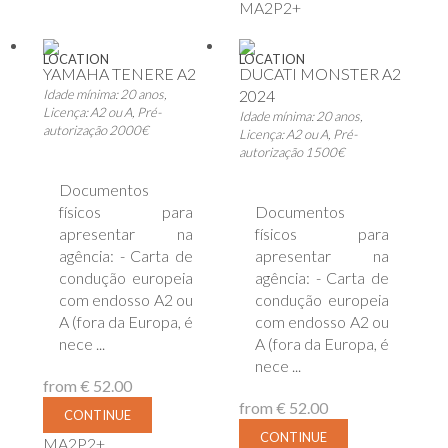
MA2P2+
LOCATION
LOCATION
YAMAHA TENERE A2
DUCATI MONSTER A2
Idade mínima: 20 anos,
2024
Licença: A2 ou A, Pré-
Idade mínima: 20 anos,
autorização 2000€
Licença: A2 ou A, Pré-
autorização 1500€
Documentos
físicos para
Documentos
apresentar na
físicos para
agência: - Carta de
apresentar na
condução europeia
agência: - Carta de
com endosso A2 ou
condução europeia
A (fora da Europa, é
com endosso A2 ou
nece ...
A (fora da Europa, é
nece ...
from
€ 52.00
from
€ 52.00
CONTINUE
CONTINUE
MA2P2+