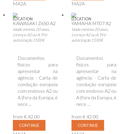
MA2A
MA2A
LOCATION
LOCATION
KAWASAKI Z650 A2
YAMAHA MT07 A2
Idade mínima: 20 anos,
Idade mínima: 20 anos,
Licença: A2 ou A, Pré-
Licença: A2 ou A, Pré-
autorização 1500€
autorização 1500€
Documentos
Documentos
físicos para
físicos para
apresentar na
apresentar na
agência: - Carta de
agência: - Carta de
condução europeia
condução europeia
com endosso A2 ou
com endosso A2 ou
A (fora da Europa, é
A (fora da Europa, é
nece ...
nece ...
from
€ 42.00
from
€ 42.00
CONTINUE
CONTINUE
MA2A
MA2A