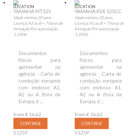
LOCATION
LOCATION
YAMAHA MT125
YAMAHA XSR 125CC
Idade mínima: 20 anos,
Idade mínima: 20 anos,
Licença: A1 ou B + 7 horas de
Licença: A1 ou B + 7 horas de
formação Pré-autorização
formação Pré-autorização
1.200€
1.200€
Documentos
Documentos
físicos para
físicos para
apresentar na
apresentar na
agência: - Carta de
agência: - Carta de
condução europeia
condução europeia
com endosso A1,
com endosso A1,
A2 ou A (fora da
A2 ou A (fora da
Europa, é ...
Europa, é ...
from
€ 16.62
from
€ 16.62
CONTINUE
CONTINUE
S125P
S125P