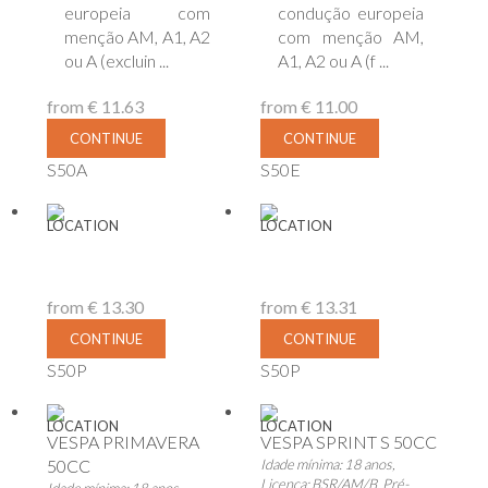
europeia com
condução europeia
menção AM, A1, A2
com menção AM,
ou A (excluin ...
A1, A2 ou A (f ...
from
€ 11.63
from
€ 11.00
CONTINUE
CONTINUE
S50A
S50E
LOCATION
LOCATION
from
€ 13.30
from
€ 13.31
CONTINUE
CONTINUE
S50P
S50P
LOCATION
LOCATION
VESPA PRIMAVERA
VESPA SPRINT S 50CC
50CC
Idade mínima: 18 anos,
Licença: BSR/AM/B, Pré-