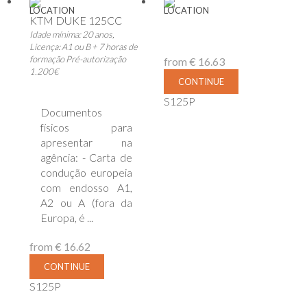
LOCATION
LOCATION
KTM DUKE 125CC
Idade mínima: 20 anos,
Licença: A1 ou B + 7 horas de
formação Pré-autorização
from
€ 16.63
1.200€
CONTINUE
S125P
Documentos
físicos para
apresentar na
agência: - Carta de
condução europeia
com endosso A1,
A2 ou A (fora da
Europa, é ...
from
€ 16.62
CONTINUE
S125P