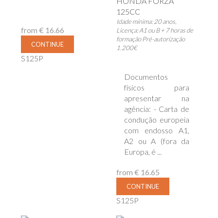
HONDA FORZA
125CC
Idade mínima: 20 anos,
from
€ 16.66
Licença: A1 ou B + 7 horas de
formação Pré-autorização
CONTINUE
1.200€
S125P
Documentos
físicos para
apresentar na
agência: - Carta de
condução europeia
com endosso A1,
A2 ou A (fora da
Europa, é ...
from
€ 16.65
CONTINUE
S125P