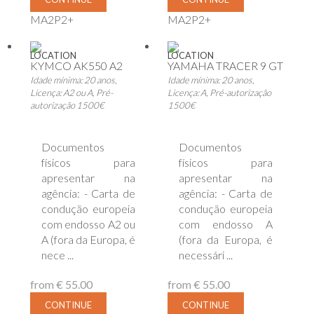
MA2P2+
MA2P2+
LOCATION
LOCATION
KYMCO AK550 A2
YAMAHA TRACER 9 GT
Idade mínima: 20 anos,
Idade mínima: 20 anos,
Licença: A2 ou A, Pré-
Licença: A, Pré-autorização
autorização 1500€
1500€
Documentos
Documentos
físicos para
físicos para
apresentar na
apresentar na
agência: - Carta de
agência: - Carta de
condução europeia
condução europeia
com endosso A2 ou
com endosso A
A (fora da Europa, é
(fora da Europa, é
nece ...
necessári ...
from
€ 55.00
from
€ 55.00
CONTINUE
CONTINUE