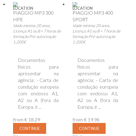
LOCATION
LOCATION
PIAGGIO MP3 300
PIAGGIO MP3 400
HPE
SPORT
Idade mínima: 20 anos,
Idade mínima: 20 anos,
Licença: A1 ou B + 7 horas de
Licença: A1 ou B + 7 horas de
formação Pré-autorização
formação Pré-autorização
1.200€
1.200€
Documentos
Documentos
físicos para
físicos para
apresentar na
apresentar na
agência: - Carta de
agência: - Carta de
condução europeia
condução europeia
com endosso A1,
com endosso A1,
A2 ou A (fora da
A2 ou A (fora da
Europa, é ...
Europa, é ...
from
€ 18.29
from
€ 19.96
CONTINUE
CONTINUE