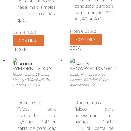
festa ou um evento,
condução europeia
nada mais simples,
com menção AM,
contacte-nos para
A1, A2 ou A (f ...
que ...
from
€ 11.62
from
€ 1.00
CONTINUE
CONTINUE
S50A
HDGP
LOCATION
LOCATION
SYM ORBIT 3 50CC
SEGWAY E110S 50CC
Idade mínima: 18 anos,
Idade mínima: 18 anos,
Licença: BSR/AM/B, Pré-
Licença: BSR/AM/B, Pré-
autorização 500€
autorização 500€
Documentos
Documentos
físicos para
físicos para
apresentar na
apresentar na
agência: - BSR ou
agência: - Carta
carta de condução
BSR ou carta de