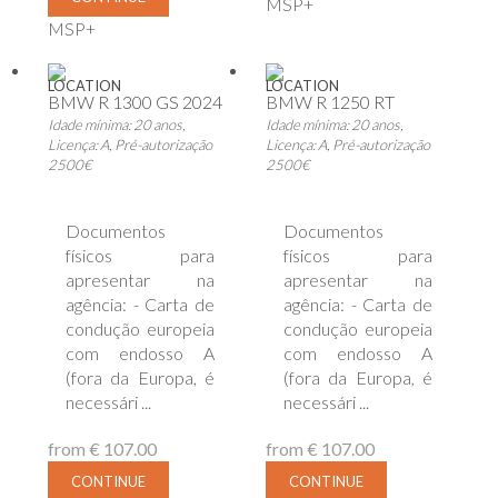
MSP+
MSP+
LOCATION
LOCATION
BMW R 1300 GS 2024
BMW R 1250 RT
Idade mínima: 20 anos,
Idade mínima: 20 anos,
Licença: A, Pré-autorização
Licença: A, Pré-autorização
2500€
2500€
Documentos
Documentos
físicos para
físicos para
apresentar na
apresentar na
agência: - Carta de
agência: - Carta de
condução europeia
condução europeia
com endosso A
com endosso A
(fora da Europa, é
(fora da Europa, é
necessári ...
necessári ...
from
€ 107.00
from
€ 107.00
CONTINUE
CONTINUE