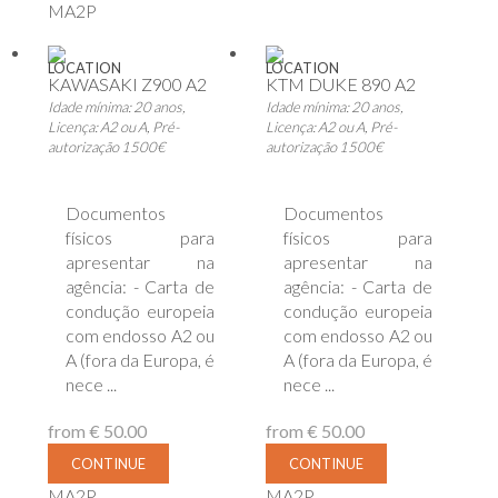
MA2P
LOCATION
LOCATION
KAWASAKI Z900 A2
KTM DUKE 890 A2
Idade mínima: 20 anos,
Idade mínima: 20 anos,
Licença: A2 ou A, Pré-
Licença: A2 ou A, Pré-
autorização 1500€
autorização 1500€
Documentos
Documentos
físicos para
físicos para
apresentar na
apresentar na
agência: - Carta de
agência: - Carta de
condução europeia
condução europeia
com endosso A2 ou
com endosso A2 ou
A (fora da Europa, é
A (fora da Europa, é
nece ...
nece ...
from
€ 50.00
from
€ 50.00
CONTINUE
CONTINUE
MA2P
MA2P