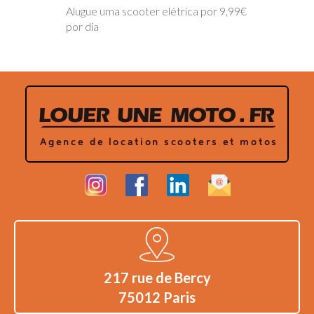
Alugue uma scooter elétrica por 9,99€
por dia
217 rue de Bercy
75012 Paris