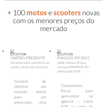
+ 100
motos
e
scooters
novas
com os menores preços do
mercado
LOCATION
LOCATION
CARTÃO PRESENTE
PIAGGIO ZIP 50CC
Um aniversário, uma festa, um
Idade mínima: 18 anos,
evento, dê um vale-presente.
Licença: BSR/AM/B, Pré-
autorização 500€
Gostaria de
Documentos
oferecer um
físicos para
voucher oferta
apresentar na
para um
agência: - Carta
aniversário, uma
BSR ou carta de