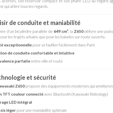
es acérées, son réservoir compact et son phare LED au regard ag
mé qui attire tous les regards.
isir de conduite et maniabilité
ée d’un bicylindre parallèle de
649 cm³
, la
Z650
délivre une puiss
pour les trajets urbains que pour les balades sur route ouverte.
ité exceptionnelle
pour se faufiler facilement dans Paris
tion de conduite confortable et intuitive
valence parfaite
entre ville et route
hnologie et sécurité
awasaki Z650
propose des équipements modernes qui améliorent 
n TFT couleur connecté
avec Bluetooth (Kawasaki Rideology)
irage LED intégral
sis léger
pour une maniabilité optimale