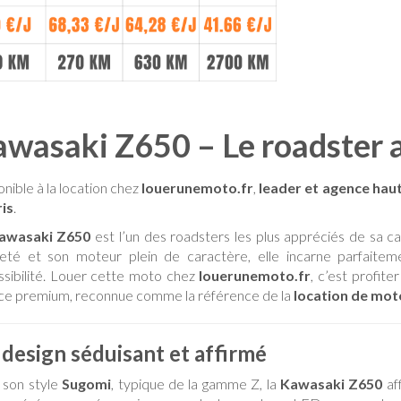
wasaki Z650 – Le roadster a
nible à la location chez
louerunemoto.fr
,
leader et agence hau
ris
.
awasaki Z650
est l’un des roadsters les plus appréciés de sa c
reté et son moteur plein de caractère, elle incarne parfaitem
ssibilité. Louer cette moto chez
louerunemoto.fr
, c’est profit
ce premium, reconnue comme la référence de la
location de mot
design séduisant et affirmé
 son style
Sugomi
, typique de la gamme Z, la
Kawasaki Z650
aff