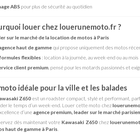
nage ABS
pour plus de sécurité au quotidien
rquoi louer chez louerunemoto.fr ?
er sur le marché de la location de motos à Paris
agence haut de gamme
qui propose uniquement des motos récen
formules flexibles
: location à la journée, au week-end ou au mois
ervice client premium
, pensé pour les motards passionnés et exi
moto idéale pour la ville et les balades
awasaki Z650
est un roadster compact, stylé et performant, par
ader le temps d’un week-end. Louer cette moto chez
louerunemo
excellence d’une
agence premium, leader sur le marché parisie
servez dès maintenant votre
Kawasaki Z650
chez
louerunemot
s haut de gamme à Paris
.