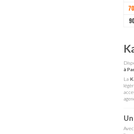
Ka
Dispo
à Pa
La
K
légè
acce
agen
Un 
Avec