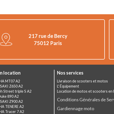
217 rue de Bercy
75012 Paris
n location
Nos services
AHA MT07 A2
Livraison de scooters et motos
SAKI Z650 A2
L' Équipement
h Street triple S A2
Location de motos et scooters en 
Duke 890 A2
Conditions Générales de Ser
SAKI Z900 A2
HA TENERE A2
Gardiennage moto
HA Tracer 7 A2