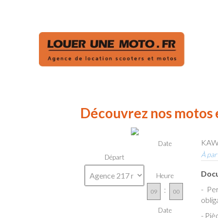
Découvrez nos motos e
KAW
Date
À par
Départ
Docu
Heure
- Pe
:
oblig
Date
- Piè