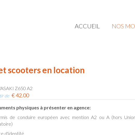
ACCUEIL
NOS MO
t scooters en location
ASAKI Z650 A2
€
42.00
tir de
ments physiques à présenter en agence:
rmis de conduire européen avec mention A2 ou A (hors Union
atoire)
ce d'identité