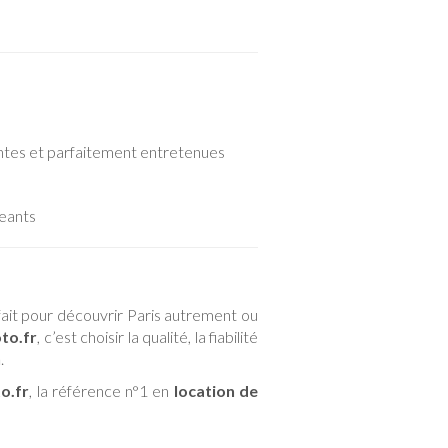
tes et parfaitement entretenues
geants
fait pour découvrir Paris autrement ou
to.fr
, c’est choisir la qualité, la fiabilité
n
.
o.fr
, la référence n°1 en
location de