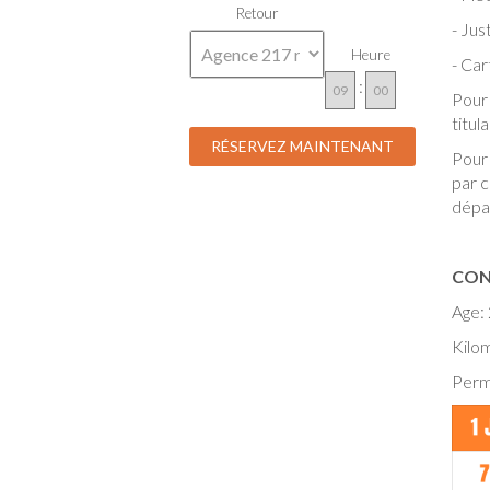
Retour
- Jus
Heure
- Ca
:
Pour
titul
Pour 
par c
dépa
CON
Age: 
Kilom
Permi