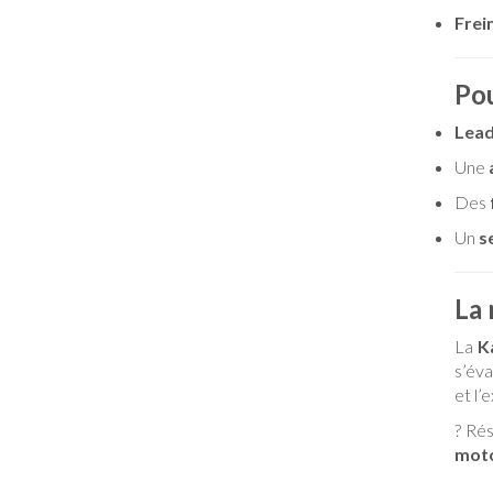
Frei
Pou
Lead
Une
Des
Un
s
La 
La
K
s’év
et l’
? Ré
moto