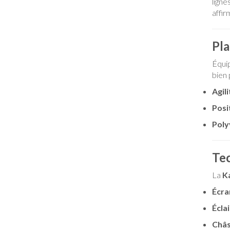
lign
affir
Pla
Équip
bien 
Agil
Posi
Poly
Tec
La
K
Écra
Écla
Châs