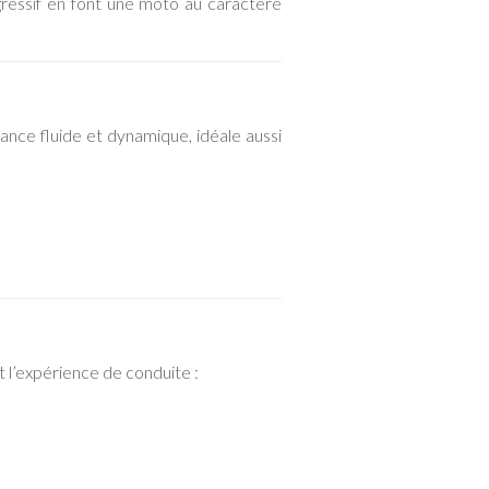
ressif en font une moto au caractère
ance fluide et dynamique, idéale aussi
l’expérience de conduite :