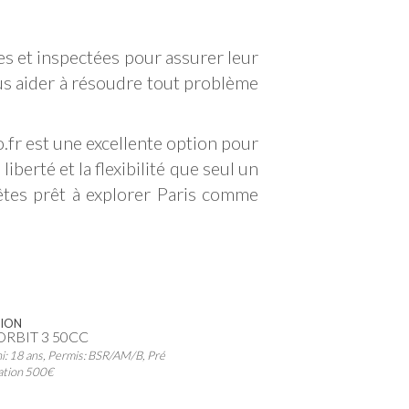
es et inspectées pour assurer leur
us aider à résoudre tout problème
fr est une excellente option pour
liberté et la flexibilité que seul un
 êtes prêt à explorer Paris comme
ION
ORBIT 3 50CC
i: 18 ans, Permis: BSR/AM/B, Pré
ation 500€