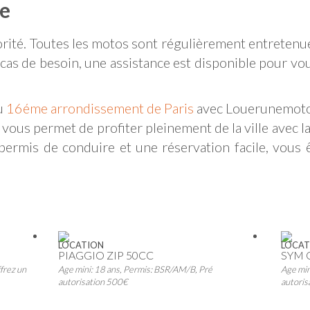
ce
orité. Toutes les motos sont régulièrement entretenu
cas de besoin, une assistance est disponible pour vo
u
16éme arrondissement de Paris
avec Louerunemoto.
 vous permet de profiter pleinement de la ville avec la 
permis de conduire et une réservation facile, vous
LOCATION
LOCAT
PIAGGIO ZIP 50CC
SYM 
frez un
Age mini: 18 ans, Permis: BSR/AM/B, Pré
Age min
autorisation 500€
autoris