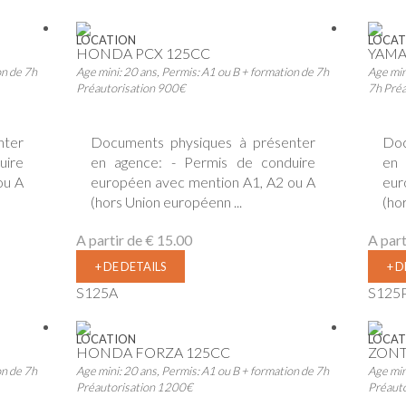
LOCATION
LOCAT
HONDA PCX 125CC
YAMA
on de 7h
Age mini: 20 ans, Permis: A1 ou B + formation de 7h
Age min
Préautorisation 900€
7h Pré
nter
Documents physiques à présenter
Doc
uire
en agence: - Permis de conduire
en 
ou A
européen avec mention A1, A2 ou A
eur
(hors Union européenn ...
(ho
A partir de
€ 15.00
A part
+ DE DETAILS
+ D
S125A
S125
LOCATION
LOCAT
HONDA FORZA 125CC
ZONT
on de 7h
Age mini: 20 ans, Permis: A1 ou B + formation de 7h
Age min
Préautorisation 1200€
Préaut