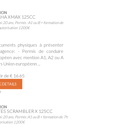
ION
HA XMAX 125CC
i: 20 ans, Permis : A1 ou B + formation de
autorisation 1200€
uments physiques à présenter
agence: - Permis de conduire
opéen avec mention A1, A2 ou A
rs Union européenn ...
ir de
€ 16.65
E DETAILS
P
ION
ES SCRAMBLER X 125CC
i: 20 ans, Permis: A1 ou B + formation de 7h
orisation 1200€