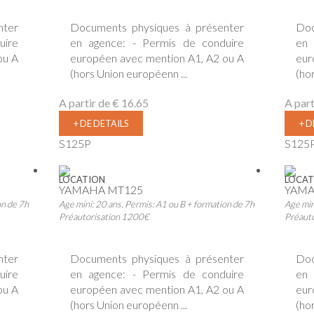
nter
Documents physiques à présenter
Doc
uire
en agence: - Permis de conduire
en 
ou A
européen avec mention A1, A2 ou A
eur
(hors Union européenn ...
(ho
A partir de
€ 16.65
A part
+ DE DETAILS
+ D
S125P
S125
LOCATION
LOCAT
YAMAHA MT125
YAMA
on de 7h
Age mini: 20 ans, Permis: A1 ou B + formation de 7h
Age min
Préautorisation 1200€
Préaut
nter
Documents physiques à présenter
Doc
uire
en agence: - Permis de conduire
en 
ou A
européen avec mention A1, A2 ou A
eur
(hors Union européenn ...
(ho