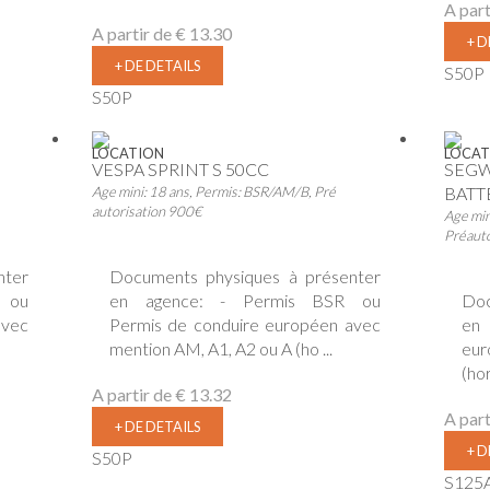
A part
A partir de
€ 13.30
+ D
+ DE DETAILS
S50P
S50P
LOCATION
LOCAT
VESPA SPRINT S 50CC
SEGW
Age mini: 18 ans, Permis: BSR/AM/B, Pré
BATT
autorisation 900€
Age min
Préaut
nter
Documents physiques à présenter
 ou
en agence: - Permis BSR ou
Doc
avec
Permis de conduire européen avec
en 
mention AM, A1, A2 ou A (ho ...
eur
(ho
A partir de
€ 13.32
A part
+ DE DETAILS
+ D
S50P
S125