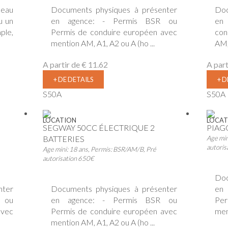
deau
Documents physiques à présenter
Doc
u un
en agence: - Permis BSR ou
en 
ple,
Permis de conduire européen avec
con
mention AM, A1, A2 ou A (ho ...
AM, 
A partir de
€ 11.62
A part
+ DE DETAILS
+ D
S50A
S50A
LOCATION
LOCAT
SEGWAY 50CC ÉLECTRIQUE 2
PIAG
BATTERIES
Age min
autoris
Age mini: 18 ans, Permis: BSR/AM/B, Pré
autorisation 650€
Doc
nter
Documents physiques à présenter
en
 ou
en agence: - Permis BSR ou
Per
avec
Permis de conduire européen avec
men
mention AM, A1, A2 ou A (ho ...