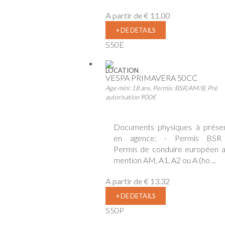
A partir de
€ 11.00
+ DE DETAILS
S50E
LOCATION
VESPA PRIMAVERA 50CC
Age mini: 18 ans, Permis: BSR/AM/B, Pré
autorisation 900€
Documents physiques à prése
en agence: - Permis BSR
Permis de conduire européen 
mention AM, A1, A2 ou A (ho ...
A partir de
€ 13.32
+ DE DETAILS
S50P