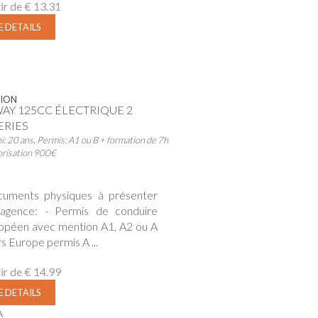
ir de
€ 13.31
E DETAILS
ION
AY 125CC ÉLECTRIQUE 2
ERIES
i: 20 ans, Permis: A1 ou B + formation de 7h
orisation 900€
uments physiques à présenter
agence: - Permis de conduire
opéen avec mention A1, A2 ou A
rs Europe permis A ...
ir de
€ 14.99
E DETAILS
A