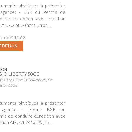
uments physiques à présenter
agence: - BSR ou Permis de
duire européen avec mention
A1, A2 ou A (hors Union ...
ir de
€ 11.63
E DETAILS
ION
GIO LIBERTY 50CC
i: 18 ans, Permis: BSR/AM/B, Pré
ation 650€
uments physiques à présenter
 agence: - Permis BSR ou
mis de conduire européen avec
tion AM, A1, A2 ou A (ho ...