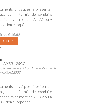
uments physiques à présenter
agence: - Permis de conduire
opéen avec mention A1, A2 ou A
rs Union européenn ...
ir de
€ 16.62
E DETAILS
P
ION
HA XSR 125CC
i: 20 ans, Permis: A1 ou B + formation de 7h
orisation 1200€
uments physiques à présenter
agence: - Permis de conduire
opéen avec mention A1, A2 ou A
rs Union européenn ...