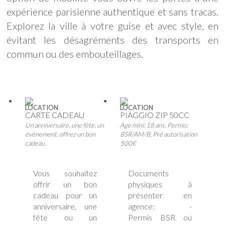
expérience parisienne authentique et sans tracas.
Explorez la ville à votre guise et avec style, en
évitant les désagréments des transports en
commun ou des embouteillages.
LOCATION
LOCATION
CARTE CADEAU
PIAGGIO ZIP 50CC
Un anniversaire, une fête, un
Age mini: 18 ans, Permis:
évènement, offrez un bon
BSR/AM/B, Pré autorisation
cadeau.
500€
Vous souhaitez
Documents
offrir un bon
physiques à
cadeau pour un
présenter en
anniversaire, une
agence: -
fête ou un
Permis BSR ou