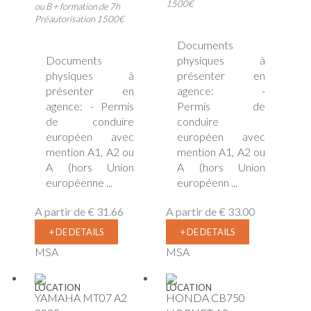
1500€
ou B + formation de 7h
Préautorisation 1500€
Documents
Documents
physiques à
physiques à
présenter en
présenter en
agence: -
agence: - Permis
Permis de
de conduire
conduire
européen avec
européen avec
mention A1, A2 ou
mention A1, A2 ou
A (hors Union
A (hors Union
européenne ...
européenn ...
A partir de
€ 31.66
A partir de
€ 33.00
+ DE DETAILS
+ DE DETAILS
MSA
MSA
LOCATION
LOCATION
YAMAHA MT07 A2
HONDA CB750