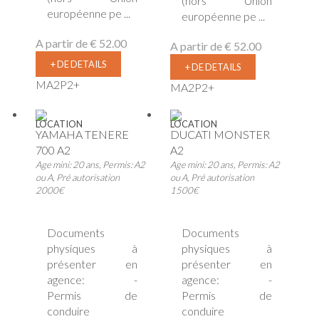
(hors Union
européenne pe ...
européenne pe ...
A partir de
€ 52.00
A partir de
€ 52.00
+ DE DETAILS
+ DE DETAILS
MA2P2+
MA2P2+
LOCATION
LOCATION
YAMAHA TENERE
DUCATI MONSTER
700 A2
A2
Age mini: 20 ans, Permis: A2
Age mini: 20 ans, Permis: A2
ou A, Pré autorisation
ou A, Pré autorisation
2000€
1500€
Documents
Documents
physiques à
physiques à
présenter en
présenter en
agence: -
agence: -
Permis de
Permis de
conduire
conduire