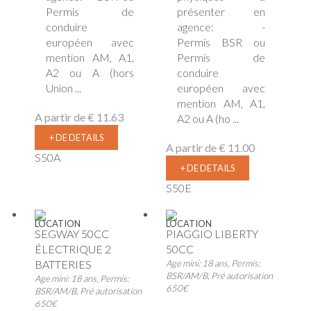
Permis de
présenter en
conduire
agence: -
européen avec
Permis BSR ou
mention AM, A1,
Permis de
A2 ou A (hors
conduire
Union ...
européen avec
mention AM, A1,
A partir de
€ 11.63
A2 ou A (ho ...
+ DE DETAILS
A partir de
€ 11.00
S50A
+ DE DETAILS
S50E
LOCATION
LOCATION
SEGWAY 50CC
PIAGGIO LIBERTY
ÉLECTRIQUE 2
50CC
BATTERIES
Age mini: 18 ans, Permis:
BSR/AM/B, Pré autorisation
Age mini: 18 ans, Permis:
650€
BSR/AM/B, Pré autorisation
650€