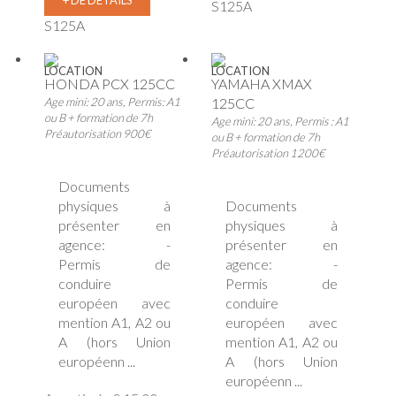
+ DE DETAILS
S125A
S125A
LOCATION
LOCATION
HONDA PCX 125CC
YAMAHA XMAX
Age mini: 20 ans, Permis: A1
125CC
ou B + formation de 7h
Age mini: 20 ans, Permis : A1
Préautorisation 900€
ou B + formation de 7h
Préautorisation 1200€
Documents
physiques à
Documents
présenter en
physiques à
agence: -
présenter en
Permis de
agence: -
conduire
Permis de
européen avec
conduire
mention A1, A2 ou
européen avec
A (hors Union
mention A1, A2 ou
européenn ...
A (hors Union
européenn ...