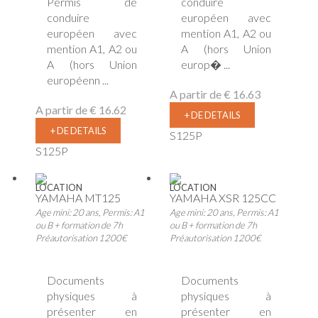
Permis de
conduire
conduire
européen avec
européen avec
mention A1, A2 ou
mention A1, A2 ou
A (hors Union
A (hors Union
europ� ...
européenn ...
A partir de
€ 16.63
A partir de
€ 16.62
+ DE DETAILS
+ DE DETAILS
S125P
S125P
LOCATION
LOCATION
YAMAHA MT125
YAMAHA XSR 125CC
Age mini: 20 ans, Permis: A1
Age mini: 20 ans, Permis: A1
ou B + formation de 7h
ou B + formation de 7h
Préautorisation 1200€
Préautorisation 1200€
Documents
Documents
physiques à
physiques à
présenter en
présenter en