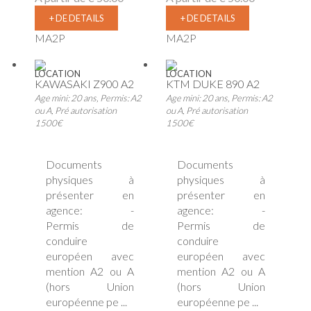
+ DE DETAILS
+ DE DETAILS
MA2P
MA2P
LOCATION
LOCATION
KAWASAKI Z900 A2
KTM DUKE 890 A2
Age mini: 20 ans, Permis: A2
Age mini: 20 ans, Permis: A2
ou A, Pré autorisation
ou A, Pré autorisation
1500€
1500€
Documents
Documents
physiques à
physiques à
présenter en
présenter en
agence: -
agence: -
Permis de
Permis de
conduire
conduire
européen avec
européen avec
mention A2 ou A
mention A2 ou A
(hors Union
(hors Union
européenne pe ...
européenne pe ...