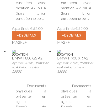
européen avec
européen avec
mention A2 ou A
mention A2 ou A
(hors Union
(hors Union
européenne pe ...
européenne pe ...
A partir de
€ 52.00
A partir de
€ 52.00
+ DE DETAILS
+ DE DETAILS
MA2P2+
MA2P+
LOCATION
LOCATION
BMW F800 GS A2
BMW F 900 XR A2
Age mini: 20 ans, Permis: A2
Age mini: 20 ans, Permis: A2
ou A, Pré autorisation
ou A, Pré autorisation
1500€
1500€
Documents
Documents
physiques à
physiques à
présenter en
présenter en
agence: -
agence: -
Permis de
Permis de