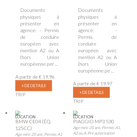
Documents
Documents
physiques à
physiques à
présenter en
présenter en
agence: - Permis
agence: -
de conduire
Permis de
européen avec
conduire
mention A2 ou A
européen avec
(hors Union
mention A2 ou A
européenne per ...
(hors Union
européenne pe ...
A partir de
€ 19.96
A partir de
€ 19.97
+ DE DETAILS
+ DE DETAILS
TRIP
TRIP
LOCATION
LOCATION
BMW CE04 (ÉQ.
PIAGGIO MP3 530
125CC)
Age mini: 20 ans, Permis: A1,
A2 ou A, Pré autorisation
Age mini: 20 ans, Permis: A1