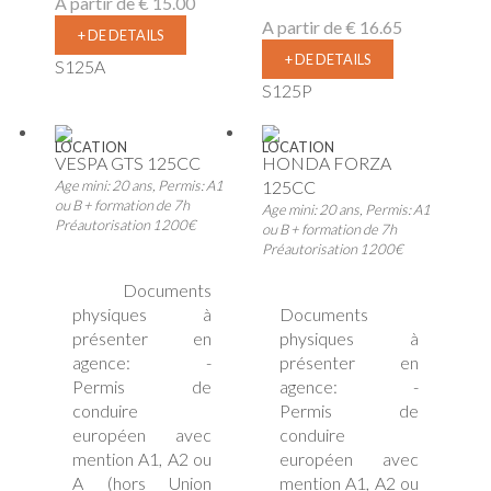
A partir de
€ 15.00
A partir de
€ 16.65
+ DE DETAILS
+ DE DETAILS
S125A
S125P
LOCATION
LOCATION
VESPA GTS 125CC
HONDA FORZA
Age mini: 20 ans, Permis: A1
125CC
ou B + formation de 7h
Age mini: 20 ans, Permis: A1
Préautorisation 1200€
ou B + formation de 7h
Préautorisation 1200€
Documents
physiques à
Documents
présenter en
physiques à
agence: -
présenter en
Permis de
agence: -
conduire
Permis de
européen avec
conduire
mention A1, A2 ou
européen avec
A (hors Union
mention A1, A2 ou