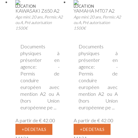
LOCATION
LOCATION
KAWASAKI Z650 A2
YAMAHA MT07 A2
Age mini: 20 ans, Permis: A2
Age mini: 20 ans, Permis: A2
ou A, Pré autorisation
ou A, Pré autorisation
1500€
1500€
Documents
Documents
physiques à
physiques à
présenter en
présenter en
agence: -
agence: -
Permis de
Permis de
conduire
conduire
européen avec
européen avec
mention A2 ou A
mention A2 ou A
(hors Union
(hors Union
européenne pe ...
européenne pe ...
A partir de
€ 42.00
A partir de
€ 42.00
+ DE DETAILS
+ DE DETAILS