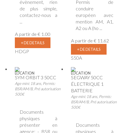
évènement, rien
Permis de
de plus simple,
conduire
contactez-nous a
européen avec
...
mention AM, A1,
A2 ou A (ho ...
A partir de
€ 1.00
A partir de
€ 11.62
+ DE DETAILS
+ DE DETAILS
HDGP
S50A
LOCATION
LOCATION
SYM ORBIT 3 50CC
SEGWAY 50CC
Age mini: 18 ans, Permis:
ÉLECTRIQUE 1
BSR/AM/B, Pré autorisation
BATTERIE
500€
Age mini: 18 ans, Permis:
BSR/AM/B, Pré autorisation
500€
Documents
physiques à
présenter en
Documents
agence: - BSR ou
physiques à