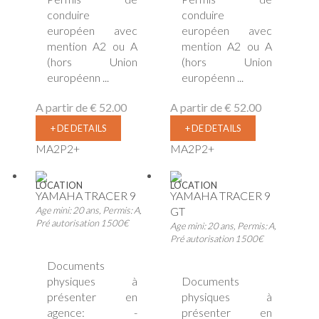
conduire
conduire
européen avec
européen avec
mention A2 ou A
mention A2 ou A
(hors Union
(hors Union
européenn ...
européenn ...
A partir de
€ 52.00
A partir de
€ 52.00
+ DE DETAILS
+ DE DETAILS
MA2P2+
MA2P2+
LOCATION
LOCATION
YAMAHA TRACER 9
YAMAHA TRACER 9
Age mini: 20 ans, Permis: A,
GT
Pré autorisation 1500€
Age mini: 20 ans, Permis: A,
Pré autorisation 1500€
Documents
physiques à
Documents
présenter en
physiques à
agence: -
présenter en