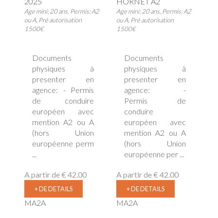
2025
HORNET A2
Age mini: 20 ans, Permis: A2
Age mini: 20 ans, Permis: A2
ou A, Pré autorisation
ou A, Pré autorisation
1500€
1500€
Documents
Documents
physiques à
physiques à
presenter en
presenter en
agence: - Permis
agence: -
de conduire
Permis de
européen avec
conduire
mention A2 ou A
européen avec
(hors Union
mention A2 ou A
européenne perm
(hors Union
...
européenne per ...
A partir de
€ 42.00
A partir de
€ 42.00
+ DE DETAILS
+ DE DETAILS
MA2A
MA2A