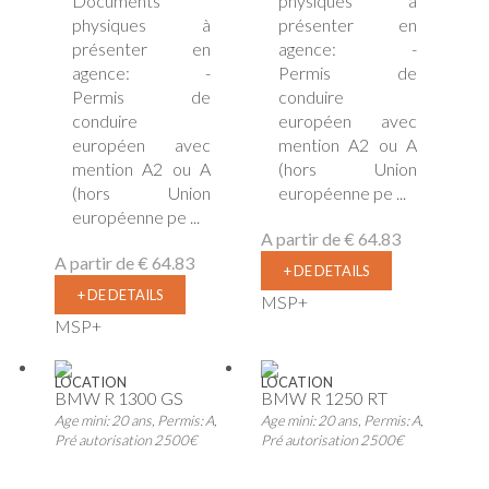
Documents
physiques à
physiques à
présenter en
présenter en
agence: -
agence: -
Permis de
Permis de
conduire
conduire
européen avec
européen avec
mention A2 ou A
mention A2 ou A
(hors Union
(hors Union
européenne pe ...
européenne pe ...
A partir de
€ 64.83
A partir de
€ 64.83
+ DE DETAILS
+ DE DETAILS
MSP+
MSP+
LOCATION
LOCATION
BMW R 1300 GS
BMW R 1250 RT
Age mini: 20 ans, Permis: A,
Age mini: 20 ans, Permis: A,
Pré autorisation 2500€
Pré autorisation 2500€