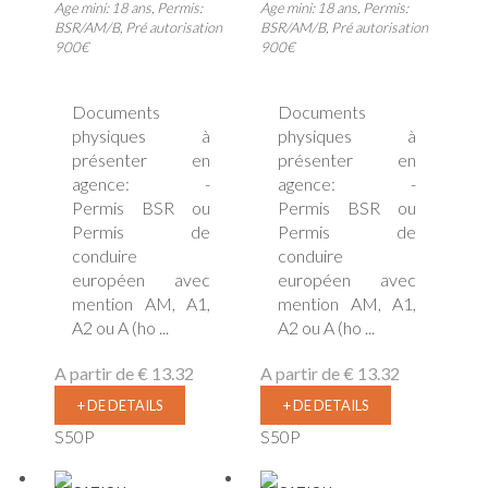
Age mini: 18 ans, Permis:
Age mini: 18 ans, Permis:
BSR/AM/B, Pré autorisation
BSR/AM/B, Pré autorisation
900€
900€
Documents
Documents
physiques à
physiques à
présenter en
présenter en
agence: -
agence: -
Permis BSR ou
Permis BSR ou
Permis de
Permis de
conduire
conduire
européen avec
européen avec
mention AM, A1,
mention AM, A1,
A2 ou A (ho ...
A2 ou A (ho ...
A partir de
€ 13.32
A partir de
€ 13.32
+ DE DETAILS
+ DE DETAILS
S50P
S50P