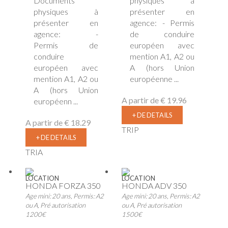
Documents
physiques à
physiques à
présenter en
présenter en
agence: - Permis
agence: -
de conduire
Permis de
européen avec
conduire
mention A1, A2 ou
européen avec
A (hors Union
mention A1, A2 ou
européenne ...
A (hors Union
A partir de
€ 19.96
européenn ...
+ DE DETAILS
A partir de
€ 18.29
TRIP
+ DE DETAILS
TRIA
LOCATION
LOCATION
HONDA FORZA 350
HONDA ADV 350
Age mini: 20 ans, Permis: A2
Age mini: 20 ans, Permis: A2
ou A, Pré autorisation
ou A, Pré autorisation
1200€
1500€