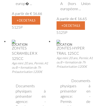
europ� ...
A (hors Union
européenn ...
A partir de
€ 16.66
A partir de
€ 16.65
+ DE DETAILS
+ DE DETAILS
S125P
S125P
LOCATION
LOCATION
ZONTES
ZONTES HYPER
SCRAMBLER X
TRAIL 125CC
125CC
Age mini: 20 ans, Permis: A1
ou B + formation de 7h
Age mini: 20 ans, Permis: A1
Préautorisation 1200€
ou B + formation de 7h
Préautorisation 1200€
Documents
Documents
physiques à
physiques à
présenter en
présenter en
agence: -
agence: -
Permis de