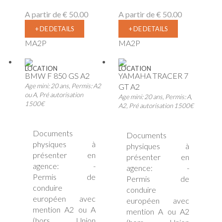
A partir de
€ 50.00
A partir de
€ 50.00
+ DE DETAILS
+ DE DETAILS
MA2P
MA2P
LOCATION
LOCATION
BMW F 850 GS A2
YAMAHA TRACER 7
Age mini: 20 ans, Permis: A2
GT A2
ou A, Pré autorisation
Age mini: 20 ans, Permis: A,
1500€
A2, Pré autorisation 1500€
Documents
Documents
physiques à
physiques à
présenter en
présenter en
agence: -
agence: -
Permis de
Permis de
conduire
conduire
européen avec
européen avec
mention A2 ou A
mention A ou A2
(hors Union