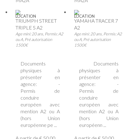
MA2A
MA2A
LOCATION
LOCATION
TRIUMPH STREET
YAMAHA TRACER 7
TRIPLE S A2
A2
Age mini: 20 ans, Permis: A2
Age mini: 20 ans, Permis: A2
ou A, Pré autorisation
ou A, Pré autorisation
1500€
1500€
Documents
Documents
physiques à
physiques à
présenter en
présenter en
agence: -
agence: -
Permis de
Permis de
conduire
conduire
européen avec
européen avec
mention A2 ou A
mention A2 ou A
(hors Union
(hors Union
européenne pe ...
européenn ...
A partir de
€ 50.00
A partir de
€ 50.00