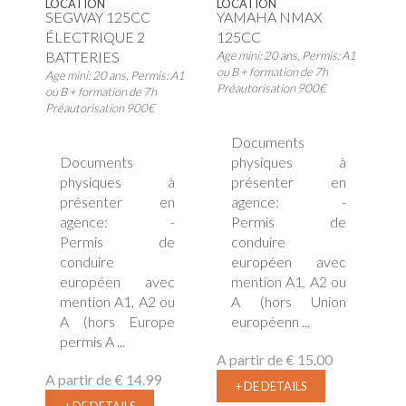
LOCATION
LOCATION
SEGWAY 125CC
YAMAHA NMAX
ÉLECTRIQUE 2
125CC
BATTERIES
Age mini: 20 ans, Permis: A1
ou B + formation de 7h
Age mini: 20 ans, Permis: A1
Préautorisation 900€
ou B + formation de 7h
Préautorisation 900€
Documents
Documents
physiques à
physiques à
présenter en
présenter en
agence: -
agence: -
Permis de
Permis de
conduire
conduire
européen avec
européen avec
mention A1, A2 ou
mention A1, A2 ou
A (hors Union
A (hors Europe
européenn ...
permis A ...
A partir de
€ 15.00
A partir de
€ 14.99
+ DE DETAILS