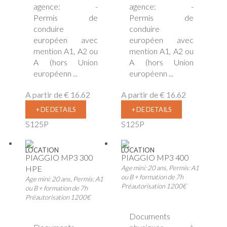
agence: -
agence: -
Permis de
Permis de
conduire
conduire
européen avec
européen avec
mention A1, A2 ou
mention A1, A2 ou
A (hors Union
A (hors Union
européenn ...
européenn ...
A partir de
€ 16.62
A partir de
€ 16.62
+ DE DETAILS
+ DE DETAILS
S125P
S125P
LOCATION
LOCATION
PIAGGIO MP3 300
PIAGGIO MP3 400
HPE
Age mini: 20 ans, Permis: A1
ou B + formation de 7h
Age mini: 20 ans, Permis: A1
Préautorisation 1200€
ou B + formation de 7h
Préautorisation 1200€
Documents