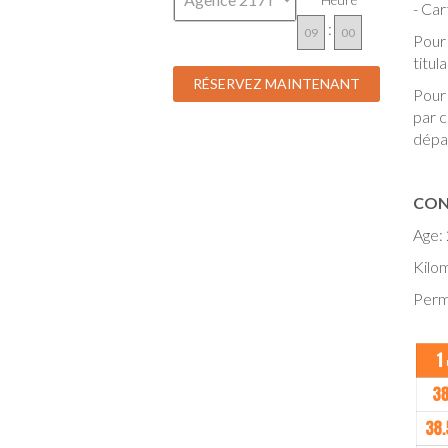
Heure
- Car
:
Pour
titul
Pour 
par c
dépa
CON
Age: 
Kilom
Permi