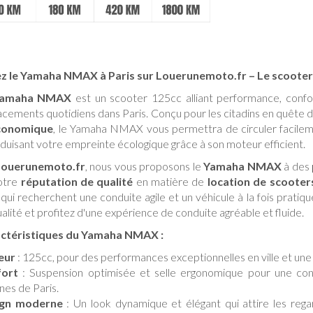
z le Yamaha NMAX à Paris sur Louerunemoto.fr – Le scoote
amaha NMAX
est un scooter 125cc alliant performance, confo
acements quotidiens dans Paris. Conçu pour les citadins en quête
conomique
, le Yamaha NMAX vous permettra de circuler facilemen
duisant votre empreinte écologique grâce à son moteur efficient.
Louerunemoto.fr
, nous vous proposons le
Yamaha NMAX
à des
otre
réputation de qualité
en matière de
location de scooters
qui recherchent une conduite agile et un véhicule à la fois pratiq
alité et profitez d'une expérience de conduite agréable et fluide.
ctéristiques du Yamaha NMAX :
eur
: 125cc, pour des performances exceptionnelles en ville et un
ort
: Suspension optimisée et selle ergonomique pour une con
nes de Paris.
ign moderne
: Un look dynamique et élégant qui attire les regar