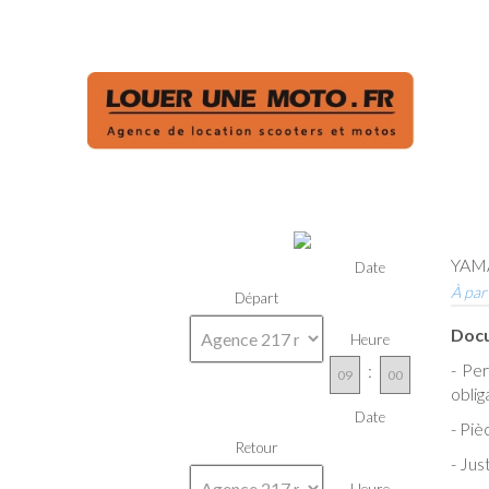
YAM
Date
À par
Départ
Docu
Heure
- Pe
:
oblig
Date
- Piè
Retour
- Jus