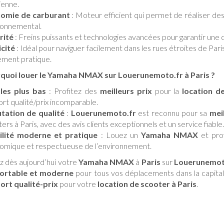
ienne.
omie de carburant
: Moteur efficient qui permet de réaliser de
ronnemental.
rité
: Freins puissants et technologies avancées pour garantir une 
icité
: Idéal pour naviguer facilement dans les rues étroites de Pari
ement pratique.
quoi louer le Yamaha NMAX sur Louerunemoto.fr à Paris ?
 les plus bas
: Profitez des
meilleurs prix
pour la
location d
rt qualité/prix incomparable.
tation de qualité
:
Louerunemoto.fr
est reconnu pour sa
mei
ers à Paris, avec des avis clients exceptionnels et un service fiable.
lité moderne et pratique
: Louez un
Yamaha NMAX
et pro
omique et respectueuse de l’environnement.
z dès aujourd’hui votre
Yamaha NMAX
à
Paris
sur
Louerunemot
ortable et moderne
pour tous vos déplacements dans la capital
ort qualité-prix
pour votre
location de scooter à Paris
.