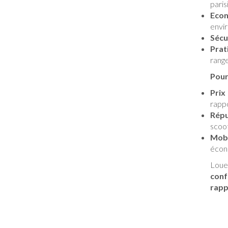
paris
Econ
envi
Sécu
Prat
rang
Pour
Prix
rappo
Répu
scoot
Mobi
écon
Loue
conf
rapp