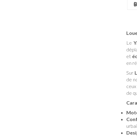
Loue
Le
Y
dépl
et
é
en ré
Sur
de n
ceux 
de qu
Cara
Mot
Conf
urbai
Des